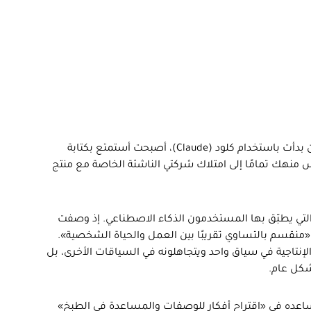
وصف أحد مهندسي البرمجيات تجربته قائلًا: «بعد أن بدأت باستخدام كلود (Claude)، أصبحت أستمتع بكتابة
 انتقلت من مهندس منهك تمامًا إلى امتلاك شركتي الناشئة الخاصة مع منتج
ة التي يطبّق بها المستخدمون الذكاء الاصطناعي. إذ وصفت
41٪) استخدامهم بأنه «منقسم بالتساوي تقريبًا بين العمل والحياة الشخصية».
لإنتاجية في سياق واحد ويتجاهلونه في السياقات الأخرى، بل
كل عام.
ساعده في «اقتراح أفكار للوصفات والمساعدة في الطبخ»