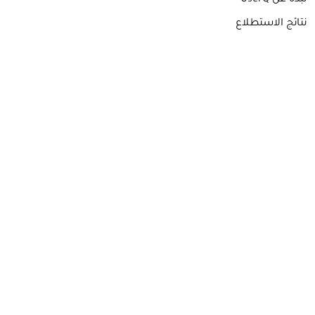
نبذة عن UserQ
نتائج الاستطلاع