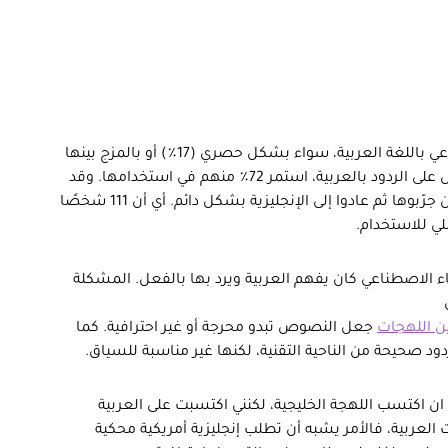
يتفاعل ثلثا المستخدمين مع أدوات الذكاء الاصطناعي باللغة العربية، سواء بشكل حصري (17٪) أو بالمزج بينها
وبين الإنجليزية (48٪). ومن بين الذين جرّبوا الحصول على الردود بالعربية، استمر 72٪ منهم في استخدامها. وقد
يبدو ذلك مؤشرًا إيجابيًا، إلى أن ننظر إلى الـ28٪ الذين جرّبوها ثم عادوا إلى الإنجليزية بشكل دائم. أي أن 111 شخصًا
 الاصطناعي كان يفهم العربية ويرد بها بالفعل. المشكلة
ن اللهجات
جعل النصوص تبدو محرجة أو غير احترافية. كما
د صحيحة من الناحية التقنية، لكنها غير مناسبة للسياق.
ان اكتسب اللهجة الخليجية، لكنني اكتسبت على العربية
لعربية، فالأمر يشبه أن تطلب إنجليزية أمريكية محكية