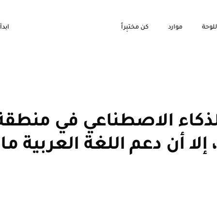
للوحة
موارد
كن مختبِراً
ابدأ
لذكاء الاصطناعي في منطق
ال أفريقيا 50٪، إلا أن دعم اللغة العرب