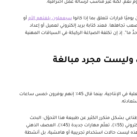
 نعم، لكنه غير مناسب لرسالة عمل احترافية.
ًا قرارات تتعلق بما إذا كانوا
سيعملون بلغتهم الأم
أو
صعب تجاهلها. فعند كتابة بريد إلكتروني لعميل أو إعداد
ٍ ما”. إذ إن تكلفة الصياغة الركيكة في السياقات المهنية
 وليست مجرد مبالغة
أفاد 81٪ من المستخدمين بأنهم حققوا مكاسب فعلية في الإنتاجية، بينما قال 45٪ إنهم يوفرون خمس ساعات
تعادته.
ناعي بشكل متكرر الكثير عن طبيعة هذا التحوّل: البحث
وجمع المعلومات (61٪)، كتابة الرسائل والبريد الإلكتروني (55٪)، تعلّم مهارات جديدة (45٪)، العصف الذهني
لأفكار (44٪)، والترجمة بين اللغات (43٪). هذه ليست حالات استخدام تجريبية أو هامشية، بل أنشطة