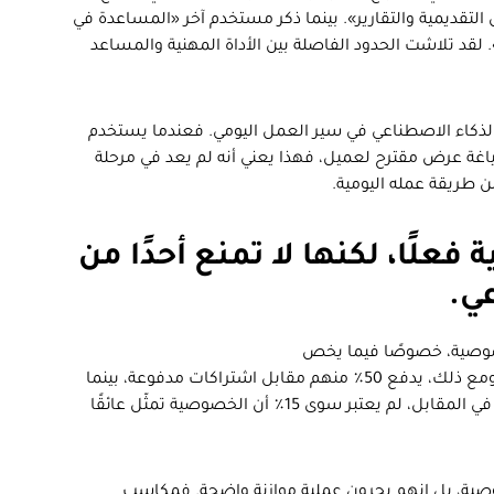
لتقديمية والتقارير». بينما ذكر مستخدم آخر «المساعدة في
 لقد تلاشت الحدود الفاصلة بين الأداة المهنية والمساعد
لذكاء الاصطناعي في سير العمل اليومي. فعندما يستخدم
ة عرض مقترح لعميل، فهذا يعني أنه لم يعد في مرحلة
ن طريقة عمله اليومية.
لًا، لكنها لا تمنع أحدًا من
ي.
. ومع ذلك، يدفع 50٪ منهم مقابل اشتراكات مدفوعة، بينما
يخطط 83٪ لزيادة استخدامهم للذكاء الاصطناعي. في المقابل، لم يعتبر سوى 15٪ أن الخصوصية تمثّل عائقًا
صية، بل إنهم يجرون عملية موازنة واضحة. فمكاسب