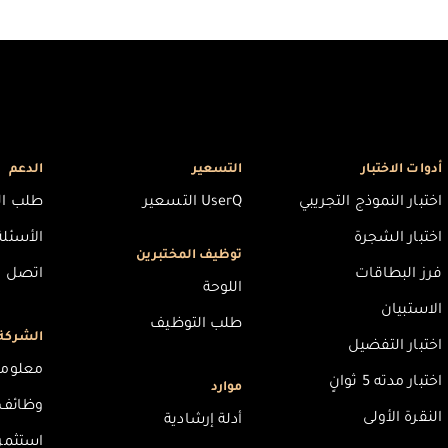
أدوات الاختبار
التسعير
الدعم
اختبار النموذج التجريبي
UserQ التسعير
طلب ال
اختبار الشجرة
الأسئلة
توظيف المختبرين
فرز البطاقات
اتصل بن
اللوحة
الاستبيان
طلب التوظيف
الشركة
اختبار التفضيل
معلوما
اختبار مدته 5 ثوانٍ
موارد
وظائف
النقرة الأولى
أدلة إرشادية
استثمر في