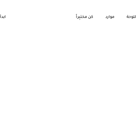
للوحة
موارد
كن مختبِراً
ابدأ