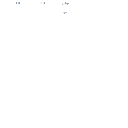
ثواني
101
101
101
احفظ اسمي، بريدي الإلكتروني، والموقع الإلكتروني في هذا
المتصفح لاستخدامها المرة المقبلة في تعليقي.